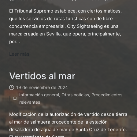
Publicado
en
El Tribunal Supremo establece, con ciertos matices,
que los servicios de rutas turísticas son de libre
concurrencia empresarial. City Sightseeing es una
marca creada en Sevilla, que opera, principalmente,
por...
Leer más
Vertidos al mar
19 de noviembre de 2024
Información general
,
Otras noticias
,
Procedimientos
Publicado
relevantes
en
Modificación de la autorización de vertido desde tierra
al mar de salmuera procedente de la estación
desaladora de agua de mar de Santa Cruz de Tenerife.