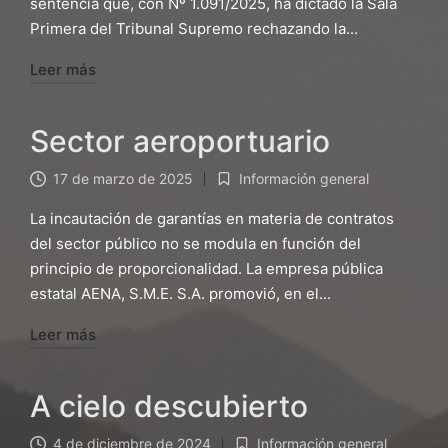
sentencia que, con Nº 1.091/2025, ha dictado la Sala
Primera del Tribunal Supremo rechazando la...
Leer más
Sector aeroportuario
17 de marzo de 2025
Información general
Publicado
en
La incautación de garantías en materia de contratos
del sector público no se modula en función del
principio de proporcionalidad. La empresa pública
estatal AENA, S.M.E. S.A. promovió, en el...
Leer más
A cielo descubierto
4 de diciembre de 2024
Información general