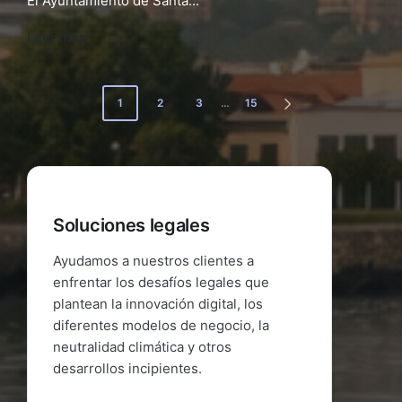
El Ayuntamiento de Santa...
Leer más
Navegación
1
2
3
…
15
SIGUIENTE
de
PÁGINA
entradas
Soluciones legales
Ayudamos a nuestros clientes a
enfrentar los desafíos legales que
plantean la innovación digital, los
diferentes modelos de negocio, la
neutralidad climática y otros
desarrollos incipientes.